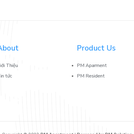
About
Product Us
iới Thiệu
PM Aparment
in tức
PM Resident