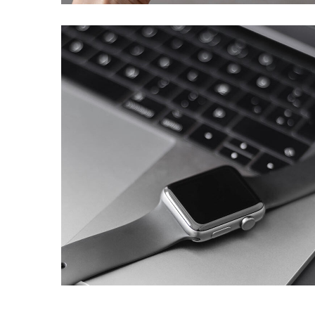
Basics Project
DESIGN
/
DEVELOPMENT